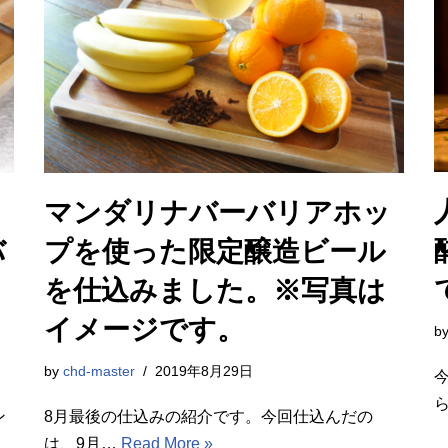
マンダリナバーバリアホッ
バ
プを使った限定醸造ビール
を仕込みました。※写真は
イメージです。
b
by
chd-master
2019年8月29日
ン
8月最後の仕込みの紹介です。今回仕込んだの
は、9月…
Read More »