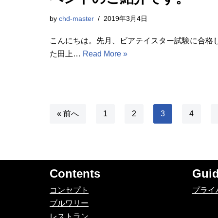
by
chd-master
2019年3月4日
こんにちは。先月、ビアテイスター試験に合格
た田上…
Read More »
« 前へ
1
2
3
4
Contents
Gui
コンセプト
プライ
ブルワリー
レストラン