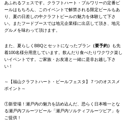
あふれるフェスです。クラフトハート・ブルワリーの定番ビ
ールはもちろん、このイベントで解禁される限定ビールもあ
り、夏の日差しの中クラフトビールの魅力を体験して下さ
い。またフードブースでは地元企業様に出店して頂き、地元
グルメを味わって頂けます。
また、夏らしくBBQとセットになったプラン
（要予約）
も先
着100名様分用意しています。飲んだり食べたりワクワク楽し
いイベントです。ご家族・お友達と一緒に是非お越し下さ
い！
～【福山クラフトハート・ビールフェスタ】７つのオススメ
ポイント～
①新登場！瀬戸内の魅力を詰め込んだ、恐らく日本唯一とな
る瀬戸内フルーツビール「瀬戸内ソルティフルーツビア」を
ご提供！