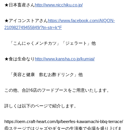
★日本畜産さん
http://www.nicchiku.co.jp/
★アイコンストアさん
https://www.facebook.com/AIQON-
210982749455849/?tn-str=k*F
「こんにゃくメンチカツ」「ジェラート」他
★食は生命なり
http://www.kansha.co.jp/kumiai/
「美容と健康 飲むお酢ドリンク」他
この他、合計6店のフードブースをご用意いたします。
詳しくは以下のページで紹介します。
https://oem.craft-heart.com/lp/beerfes-kawamachi-bbq-terrace/
⑥ステージではジャズやギターの生演奏で会場を盛り上げま