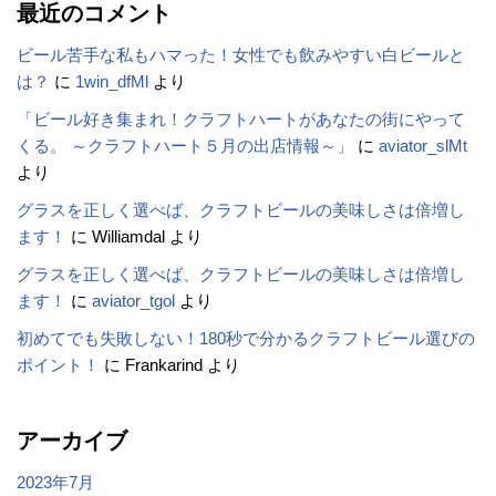
最近のコメント
ビール苦手な私もハマった！女性でも飲みやすい白ビールと
は？
に
1win_dfMl
より
「ビール好き集まれ！クラフトハートがあなたの街にやって
くる。 ～クラフトハート５月の出店情報～」
に
aviator_slMt
より
グラスを正しく選べば、クラフトビールの美味しさは倍増し
ます！
に
Williamdal
より
グラスを正しく選べば、クラフトビールの美味しさは倍増し
ます！
に
aviator_tgol
より
初めてでも失敗しない！180秒で分かるクラフトビール選びの
ポイント！
に
Frankarind
より
アーカイブ
2023年7月