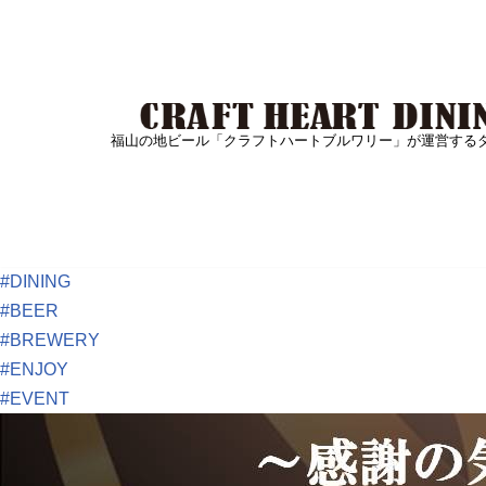
Skip
to
content
福山の地ビール「クラフトハートブルワリー」が運営する
#
DINING
#
BEER
#
BREWERY
#
ENJOY
#
EVENT